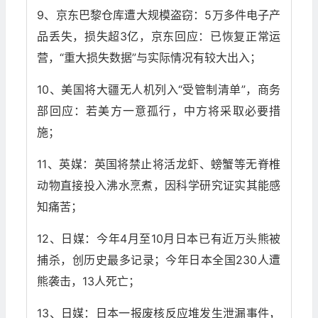
9、京东巴黎仓库遭大规模盗窃：5万多件电子产
品丢失，损失超3亿，京东回应：已恢复正常运
营，“重大损失数据”与实际情况有较大出入；
10、美国将大疆无人机列入“受管制清单”，商务
部回应：若美方一意孤行，中方将采取必要措
施；
11、英媒：英国将禁止将活龙虾、螃蟹等无脊椎
动物直接投入沸水烹煮，因科学研究证实其能感
知痛苦；
12、日媒：今年4月至10月日本已有近万头熊被
捕杀，创历史最多记录；今年日本全国230人遭
熊袭击，13人死亡；
13、日媒：日本一报废核反应堆发生泄漏事件，