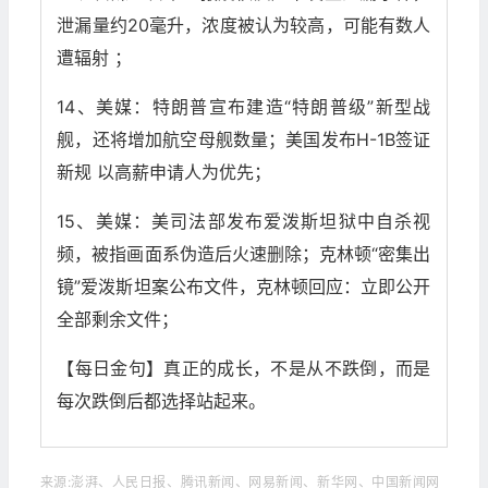
泄漏量约20毫升，浓度被认为较高，可能有数人
遭辐射 ；
14、美媒：特朗普宣布建造“特朗普级”新型战
舰，还将增加航空母舰数量；美国发布H-1B签证
新规 以高薪申请人为优先；
15、美媒：美司法部发布爱泼斯坦狱中自杀视
频，被指画面系伪造后火速删除；克林顿“密集出
镜”爱泼斯坦案公布文件，克林顿回应：立即公开
全部剩余文件；
【每日金句】真正的成长，不是从不跌倒，而是
每次跌倒后都选择站起来。
来源:澎湃、人民日报、腾讯新闻、网易新闻、新华网、中国新闻网