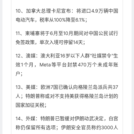
10、加拿大总理卡尼宣布：将进口4.9万辆中国
电动汽车，税率从100%降至6.1%；
11、柬埔寨将于6月至10月期间对中国公民试行
免签政策，单次入境可停留14天；
12、澳媒：澳大利亚16岁以下人群"社媒禁令"生
效1个月，Meta等平台封禁470万个未成年账
户；
13、美媒：欧洲7国已确认向格陵兰岛派兵共37
人；特朗普称或对不支持美获得格陵兰岛计划的
国家加征关税；
14、外媒：特朗普已暂缓对伊朗动武决定，白宫
称仍保留所有选项；伊朗安全官员称约3000人