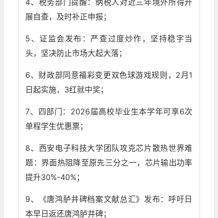
4、税务部门提醒：纳税人对近三年境外所得开
展自查，及时补正申报；
5、证监会发布：严查过度炒作，坚持稳字当
头，坚决防止市场大起大落；
6、财政部同意福彩变更双色球游戏规则，2月1
日起实施，3红就中奖；
7、四部门：2026届高校毕业生本学年可享6次
单程学生优惠票；
8、西安电子科技大学团队攻克芯片散热世界难
题：界面热阻降至原先三分之一，芯片输出功率
提升30%-40%；
9、《唐鸿胪井碑档案文献总汇》发布：呼吁日
本早日返还唐鸿胪井碑；