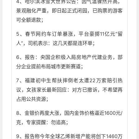
4、哈尔滨冰雪大世界公告：因气温骤然升高，
景观融化严重，即日起正式闭园，已购票的游客
可全额退款；
5、春节网约车订单暴涨，平台豪掷11亿元“留
人”，司机表示：这几天都是连环单；
6、报告：央国企积极入局房地产代建业务，部
分企业提前布局城市更新赛道；
7、福建初中生帮扶摔倒老太遭22万索赔引热
议，女孩家长最新回应：对方已撤诉，不希望再
占用公共资源；
8、金银价再度大涨，国内金饰价格逼近1600元/
克，专家提醒：勿追高；
9、报告称今年全球乙烯新增产能将创下1460万