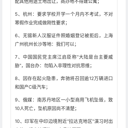
配其他用途土地出让，商办地不得建公寓；
5、杭州：要求学校开学一个月内不考试，不对
寒假作业完成做刚性要求；
6、无锡新人汉服证件照婚姻登记被拒后，上海
广州杭州长沙等地：我们可以；
7、中国国民党主席江启臣称"大陆是台主要威
胁"，国台办：勿陷入非理性对抗思维；
8、因存在起火隐患，奔驰将召回逾12万辆进口
和国产C级汽车；
9、俄媒：南苏丹地区一小型商用飞机坠毁，致
10人死亡，坠机原因尚不清楚；
10、印军在中印边境附近"拉达克地区"演习时出