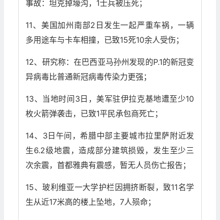
事故：坦克掉壕沟，1士兵被压死；
11、美国加州南部2日发生一起严重车祸，一辆
多用途车与卡车相撞，已致15死10余人受伤；
12、研究称：在巴西亚马孙州发现的P.1的新冠变
异病毒比普通新冠病毒传染力更强；
13、当地时间3日，美军驻伊拉克基地遭至少10
枚火箭弹袭击，已致1平民承包商死亡；
14、3日午间，希腊中部主要城市拉里萨附近发
生6.2级地震，造成部分建筑损毁，发生至少三
次余震，首都雅典有震感，暂无人员伤亡报告；
15、玻利维亚一大学护栏因拥挤断裂，致11名学
生从近17米高的楼上坠地，7人殒命；