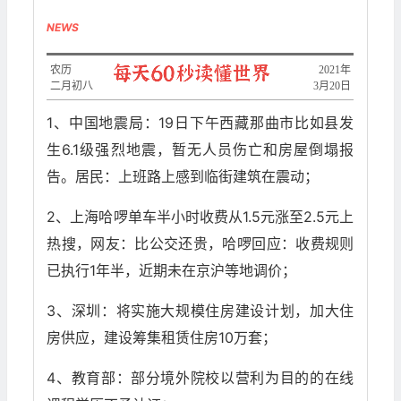
NEWS
农历
2021年
二月初八
3月20日
1、中国地震局：19日下午西藏那曲市比如县发
生6.1级
强
烈
地震，暂无人员伤亡和房屋倒塌报
告。居民：上班路上感到临街建筑在震动；
2、上海哈啰单车半小时收费从1.5元涨至2.5元上
热搜，网友：比公交还贵，哈啰回应：收费规则
已执行1年半，近期未在京沪等地调价；
3、深圳：将实施大规模住房建设计划，加大住
房供应，建设筹集租赁住房10万套；
4、教育部：部分境外院校以营利为目的的在线