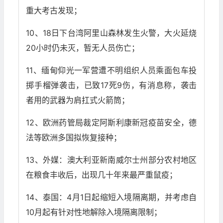
重大考古发现；
10、18日下台湾阿里山森林发生火警，大火延烧
20小时仍未灭，暂无人员伤亡；
11、缅甸仰光一军营遭不明组织人员乘面包车投
掷手榴弹袭击，已致17死9伤，有消息称，袭击
者用的武器为肩扛式火箭筒；
12、欧洲药管局裁定阿斯利康新冠疫苗安全，德
法等欧洲多国拟恢复接种；
13、外媒：澳大利亚新南威尔士州部分农村地区
在粮食丰收后，出现几十年来最严重鼠疫；
14、泰国：4月1日起缩短入境隔离期，并考虑自
10月起有针对性地解除入境隔离限制；