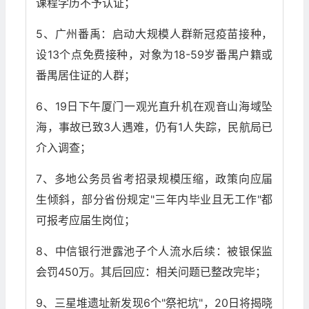
课程学历不予认证；
5、广州番禹：启动大规模人群新冠疫苗接种，
设13个点免费接种，对象为18-59岁番禺户籍或
番禺居住证的人群；
6、19日下午厦门一观光直升机在观音山海域坠
海，事故已致3人遇难，仍有1人失踪，民航局已
介入调查；
7、多地公务员省考招录规模压缩，政策向应届
生倾斜，部分省份规定"三年内毕业且无工作"都
可报考应届生岗位；
8、中信银行泄露池子个人流水后续：被银保监
会罚450万。其后回应：相关问题已整改完毕；
9、三星堆遗址新发现6个"祭祀坑"，20日将揭晓