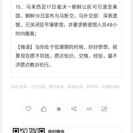
15、马来西亚17日裁决一朝鲜公民可引渡至美
国，朝鲜19日宣布与马断交，马外交部：深表遗
憾，已关闭驻平壤使馆，并要求朝使馆人员48小
时内撤离；
【微语】当你处于低潮期的时候，好好想想，就
算现在攒不到钱，攒点知识，交情，经验，最不
济攒点教训也行。
来源:澎湃、人民日报、腾讯新闻、网易新闻、新华网、中国新闻网
我的微信