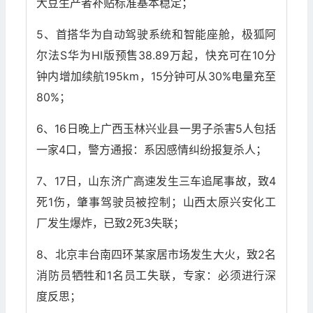
大豆生产者补贴标准基本稳定；
5、首搭华为自动驾驶系统和智能座舱，极狐阿
尔法S华为HI版预售38.89万起，快充可在10分
钟内增加续航195km，15分钟可从30%电量充至
80%；
6、16日晚上广西玉林兴业县一男子杀害5人包括
一家4口，警方通报：系因感情纠纷报复杀人；
7、17日，山东济广高速发生三车追尾事故，致4
死1伤，肇事驾驶员被控制；山西太原兴安化工
厂发生爆炸，已致2死3失联；
8、北京丰台南四环某家居市场发生大火，致2名
消防员牺牲和1名员工失联，专家：必须进行深
度反思；