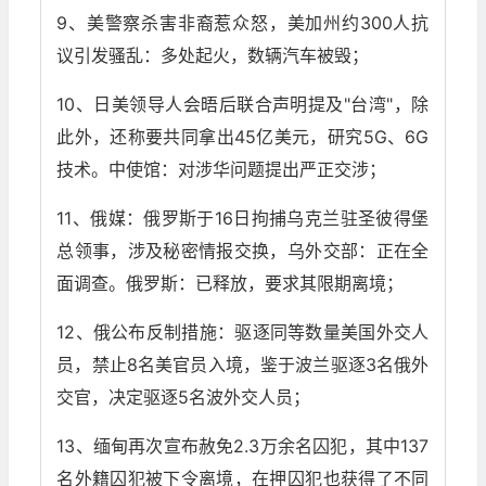
9、美警察杀害非裔惹众怒，美加州约300人抗
议引发骚乱：多处起火，数辆汽车被毁；
10、日美领导人会晤后联合声明提及"台湾"，除
此外，还称要共同拿出45亿美元，研究5G、6G
技术。中使馆：对涉华问题提出严正交涉；
11、俄媒：俄罗斯于16日拘捕乌克兰驻圣彼得堡
总领事，涉及秘密情报交换，乌外交部：正在全
面调查。俄罗斯：已释放，要求其限期离境；
12、俄公布反制措施：驱逐同等数量美国外交人
员，禁止8名美官员入境，鉴于波兰驱逐3名俄外
交官，决定驱逐5名波外交人员；
13、缅甸再次宣布赦免2.3万余名囚犯，其中137
名外籍囚犯被下令离境，在押囚犯也获得了不同