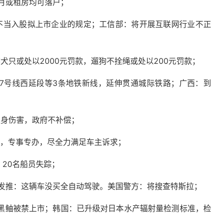
月或租房均可落户；
不当入股拟上市企业的规定；工信部：将开展互联网行业不正
犬只或处以2000元罚款，遛狗不拴绳或处以200元罚款；
、7号线西延段等3条地铁新线，延伸贯通城际铁路；广西：到
人身伤害，政府不补偿；
组，专事专办，尽全力满足车主诉求；
，20名船员失踪；
克发推：这辆车没买全自动驾驶。美国警方：将搜查特斯拉；
域黑鲉被禁上市；韩国：已升级对日本水产辐射量检测标准，检