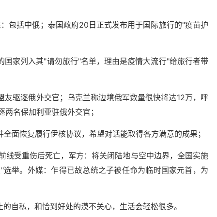
媒：包括中俄；泰国政府20日正式发布用于国际旅行的"疫苗护
的国家列入其"请勿旅行"名单，理由是疫情大流行"给旅行者带
盟友驱逐俄外交官；乌克兰称边境俄军数量很快将达12万，呼
逐两名保加利亚驻俄外交官；
裁并全面恢复履行伊核协议，希望对话能取得各方满意的成果；
在前线受重伤后死亡，军方：将关闭陆地与空中边界，全国实施
主"选举。外媒：乍得已故总统之子被任命为临时国家元首，为
止的自私，和恰到好处的漠不关心，生活会轻松很多。