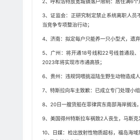
2、呼和浩特放宽城镇落户限制：居住满6个
3、证监会：正研究制定禁止系统离职人员
当竞争专项整治行动；
4、济南：拟定每户只能养一只小型犬，遗弃
5、广州：将开通18号线和22号线首通段
2023年将实现市市通高铁；
6、贵州：违规饲喂挑逗陆生野生动物造成
7、特斯拉向车主致歉：已成立专门处理小
8、20日一艘货船在菲律宾东南部海岸搁浅
9、美国得州特斯拉车祸致2人丧生，马斯
10、日媒：检出放射性物质超标，福岛海