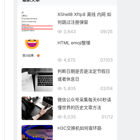
XShell8 Xftp8 离线 内网 如
何跳过注册弹窗
3,643
09/25
HTML emoji整理
4,670
07/03
判断日期是否是法定节假日
或者休息日
5,805
02/04
微信公众号采集每天60秒读
懂世界的历史文章方法
6,035
01/12
H3C交换机如何查环路