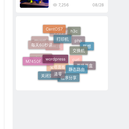
7,256
08/28
CentOS7
h3c
打印机
每天60秒读懂世界
华为手机
交换机
mysql
联想
wordpress
php
编辑器
M7450F PRO
静态路由
windows
清零
更换墨盒
curl
关闭更新
宝塔面板
程序分享