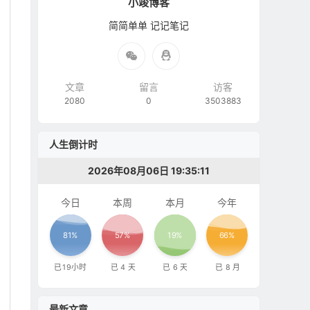
小竣博客
简简单单 记记笔记
文章
留言
访客
2080
0
3503883
人生倒计时
2026年08月06日 19:35:12
今日
本周
本月
今年
81%
57%
19%
66%
已
19
小时
已
4
天
已
6
天
已
8
月
最新文章