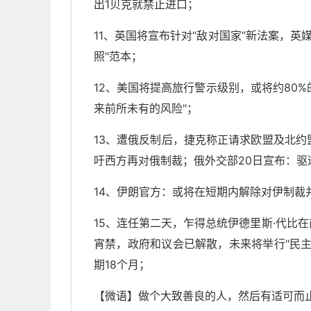
出1贝克就禁止进口；
11、英国将宣布针对“敌对国家”新法案，英
照"范本；
12、美国将提高旅行警示级别，或将约80%
来前所未有的风险"；
13、遭俄反制后，捷克称正请求欧盟及北约
吁西方再对俄制裁；俄外交部20日宣布：驱
14、伊朗官方：或将在短期内解除对伊制
15、连任第二天，乍得总统伊德里斯·代比
宵禁，政府和议会已解散，未来将举行"民
期18个月；
【微语】做个大致善良的人，然后有适可而