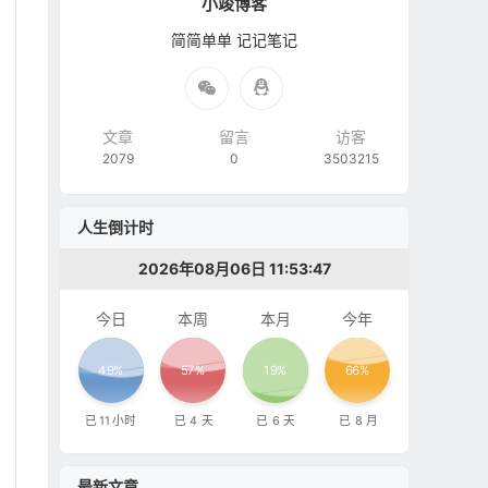
小竣博客
简简单单 记记笔记
文章
留言
访客
2079
0
3503215
人生倒计时
2026年08月06日 11:53:48
今日
本周
本月
今年
49%
57%
19%
66%
已
11
小时
已
4
天
已
6
天
已
8
月
最新文章