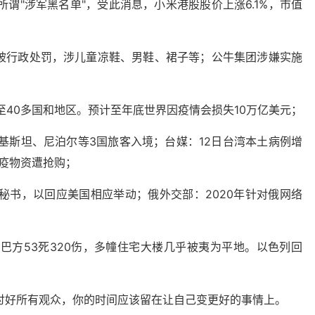
谓"涉军黑名单"，受此消息，小米港股股价上涨6.1%，市值
多次被行政处罚，涉儿童凉鞋、男鞋、裙子等；公牛集团涉嫌实施
扩散至40多国和地区。预计至年底世界因疫情会损失10万亿美元；
巴基斯坦、尼泊尔等3国旅客入境；台媒：12日台湾本土病例增
防疫物资遭抢购；
秘书，以回应美国相应举动；俄外交部：2020年针对俄网络
巴方53死320伤，多幢住宅大楼几乎被夷为平地。以色列回
讨好所有观众，你的时间应该留在让自己变更好的事情上。