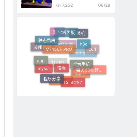
7,252
08/28
宝塔面板
静态路由
交换机
联想
h3c
M7450F PRO
curl
关闭更新
华为手机
更换墨盒
php
清零
wordpress
每天60秒读懂世界
mysql
打印机
程序分享
CentOS7
编辑器
windows