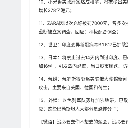
10、小米诉美政府案达成和解，将被移出美所
增长378亿港元；
11、ZARA因以次充好被罚7000元，曾
垄断被立案调查，回应：积极配合调查；
12、世卫：印度变异新冠病毒B.1.617已
13、日本：将禁止过去14天内到过印度、
加16例 ，引发岛内恐慌，当日股市崩跌、
14、俄媒：俄罗斯将驱逐美驻俄大使馆新闻
攻击，主要来自美国、德国和荷兰；
15、外媒：以色列军队轰炸加沙地带，已致
应：这些巴勒斯坦人大部分是恐怖分子；
【微语】没必要去你不想去的聚会，没必要