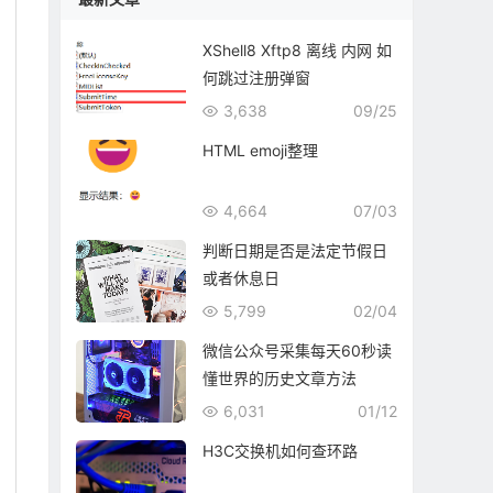
XShell8 Xftp8 离线 内网 如
何跳过注册弹窗
3,638
09/25
HTML emoji整理
4,664
07/03
判断日期是否是法定节假日
或者休息日
5,799
02/04
微信公众号采集每天60秒读
懂世界的历史文章方法
6,031
01/12
H3C交换机如何查环路