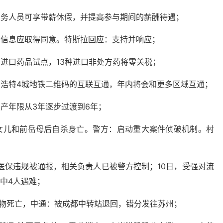
医务人员可享带薪休假，并提高参与期间的薪酬待遇；
据信息应取得同意。特斯拉回应：支持并响应；
进口药品试点，13种进口非处方药将零关税；
和浩特4城地铁二维码的互联互通，年内将会和更多区域互通；
产年限从3年逐步过渡到6年；
、女儿和前岳母后自杀身亡。警方：启动重大案件侦破机制。村
因医保违规被通报，相关负责人已被警方控制；10日，受强对流
中4人遇难；
宠物死亡，中通：被成都中转站退回，错分发往苏州；