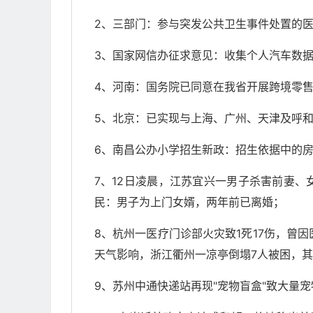
2、三部门：参与突发公共卫生事件处置的
3、国家网信办征求意见：收集个人汽车数
4、河南：国务院已同意在我省开展跨境零售
5、北京：已实现与上海、广州、天津及呼
6、南昌公办小学招生新政：招生依据中的房
7、12日凌晨，江苏宜兴一男子杀害前妻
民：男子为上门女婿，两年前已离婚；
8、杭州一医疗门诊部火灾致1死17伤，曾
天气影响，浙江衢州一凉亭倒塌7人被困，其
9、苏州中通快递站再现"宠物盲盒"致大量