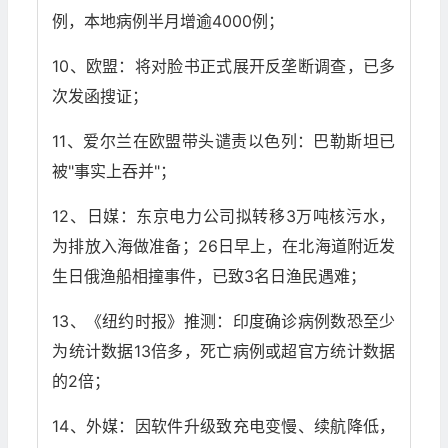
例，本地病例半月增逾4000例；
10、欧盟：将对脸书正式展开反垄断调查，已多
次发函搜证；
11、爱尔兰在欧盟带头谴责以色列：巴勒斯坦已
被"事实上吞并"；
12、日媒：东京电力公司拟转移3万吨核污水，
为排放入海做准备；26日早上，在北海道附近发
生日俄渔船相撞事件，已致3名日渔民遇难；
13、《纽约时报》推测：印度确诊病例数恐至少
为统计数据13倍多，死亡病例或超官方统计数据
的2倍；
14、外媒：因软件升级致充电变慢、续航降低，