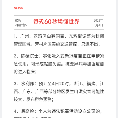
NEWS
农历
2021年
四月廿四
6月4日
1、广州：荔湾区白鹤洞街、东漖街调整为封闭
管理区域，芳村片区实施交通管控，只进不出；
2、陈薇院士：雾化吸入式新冠疫苗正在申请紧
急使用，可形成黏膜免疫。抗变异病毒加强疫苗
将进入临床；
3、水利部：预计至4日20时，浙江、福建、江
西、广东、广西等部分地区发生山洪灾害可能性
较大，发布橙色预警；
4、最高检：个人为违法犯罪活动设立公司的，