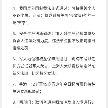
4、我国反外国制裁法正式通过：可将相关个人
驱逐出境。专家：将成对抗美国"长臂管辖"的一
记"重拳"；
5、安全生产法新修改：加大对生产经营单位及
负责人违法处罚力度，违法单位拒不改正可按日
连续处罚；
6、军人地位和权益保障法通过：明确不得以任
何方式诋毁军人荣誉；上海人大获授权制定浦东
新区法规：比照特区立法；
7、香港：12岁至15岁青少年今日起可预约接种
复必泰新冠疫苗；
8、两部门：取消普通护照加注及出入境通行证