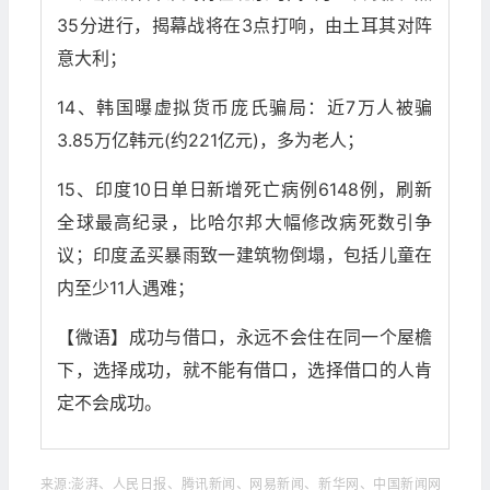
35分进行，揭幕战将在3点打响，由土耳其对阵
意大利；
14、韩国曝虚拟货币庞氏骗局：近7万人被骗
3.85万亿韩元(约221亿元)，多为老人；
15、印度10日单日新增死亡病例6148例，刷新
全球最高纪录，比哈尔邦大幅修改病死数引争
议；印度孟买暴雨致一建筑物倒塌，包括儿童在
内至少11人遇难；
【微语】成功与借口，永远不会住在同一个屋檐
下，选择成功，就不能有借口，选择借口的人肯
定不会成功。
来源:澎湃、人民日报、腾讯新闻、网易新闻、新华网、中国新闻网