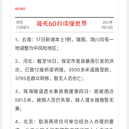
NEWS
农历
2021年
六月初十
7月19日
1、云南：17日新增本土1例，瑞丽、陇川均有一
地调整为中风险地区；
2、河北：截至18日，保定市易县暴雨引发的洪
灾，已致12座桥梁坍塌，3500多米道路受损，
3765名群众转移，暂无人员伤亡；
3、珠海隧道透水事故救援第四日：距被困点
561.5米，被困人员仍失联，蛙人潜水搜救暂无
果；
4、北京：取消两项仅可单位经办人办理的要