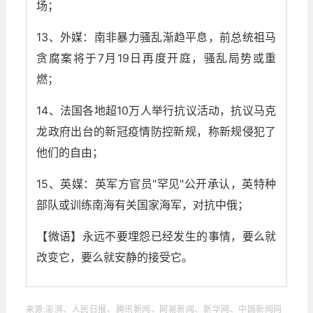
场；
13、外媒：南非暴力骚乱渐趋平息，前总统祖马
贪腐案将于7月19日再度开庭，骚乱局势或重
燃；
14、法国各地超10万人举行抗议活动，抗议马克
龙政府出台的新冠疫情防控新规，称新规侵犯了
他们的自由；
15、英媒：英军方官员"罕见"公开承认，英特种
部队或训练南海有关国家海军，对抗中俄；
【微语】永远不要埋怨已经发生的事情，要么就
改变它，要么就安静的接受它。
来源:澎湃、人民日报、腾讯新闻、网易新闻、新华网、中国新闻网