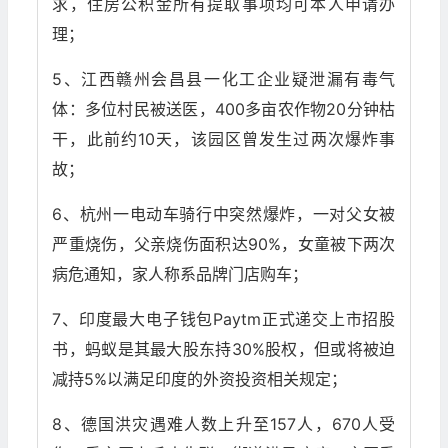
求，住房公积金所有提取事项均可本人申请办
理；
5、江西赣州会昌县一化工企业疑泄漏有毒气
体：多位村民被送医，400多亩农作物20分钟枯
干，此前约10天，该园区曾发生过两次爆炸事
故；
6、杭州一电动车骑行中突然爆炸，一对父女被
严重烧伤，父亲烧伤面积达90%，女童被下两次
病危通知，家人称系品牌门店购车；
7、印度最大电子钱包Paytm正式递交上市招股
书，蚂蚁是其最大股东持30%股权，但或将被迫
减持5%以满足印度的外资投资相关规定；
8、德国洪灾遇难人数上升至157人，670人受