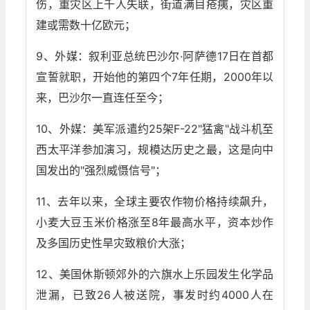
伤，重灾区上千人失联，街道满目疮痍，灾区重
建或需数十亿欧元；
9、外媒：叙利亚总统巴沙尔·阿萨德17日在首都
宣誓就职，开始他的第四个7年任期，2000年以
来，巴沙尔一直连任至今；
10、外媒：美军派遣约25架F-22"猛禽"战斗机至
西太平洋参加演习，规模达历史之最，这是向中
国发出的"强烈威慑信号"；
11、去年以来，全球主要农作物价格持续飙升，
小麦大豆玉米价格涨至8年最高水平，资本炒作
及多国历史性旱灾致粮价大涨；
12、美国休斯顿郊外的六旗水上乐园发生化学品
泄漏，已致26人被送院，事发时约4000人在