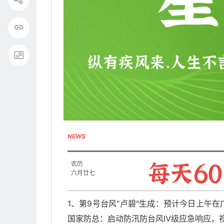
NEWS
农历
六月廿七
1、第9号台风"卢碧"生成：预计今日上午
国家防总：启动防汛防台风Ⅳ级应急响应，