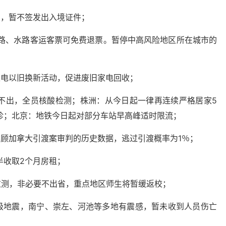
由，暂不签发出入境证件；
道路、水路客运客票可免费退票。暂停中高风险地区所在城市的
家电以旧换新活动，促进废旧家电回收；
进不出，全员核酸检测；株洲：从今日起一律再连续严格居家5
诊；北京：地铁今日起对部分车站早高峰适时限流；
回顾加拿大引渡案审判的历史数据，逃过引渡概率为1％；
半收取2个月房租；
监测，非必要不出省，重点地区师生将暂缓返校；
8级地震，南宁、崇左、河池等多地有震感，暂未收到人员伤亡