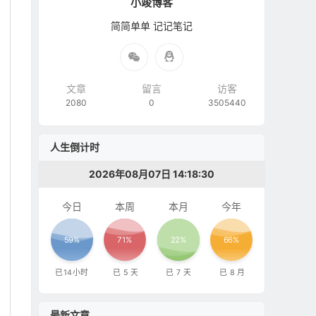
小竣博客
简简单单 记记笔记
文章
留言
访客
2080
0
3505440
人生倒计时
2026年08月07日 14:18:31
今日
本周
本月
今年
59%
71%
22%
66%
已
14
小时
已
5
天
已
7
天
已
8
月
最新文章