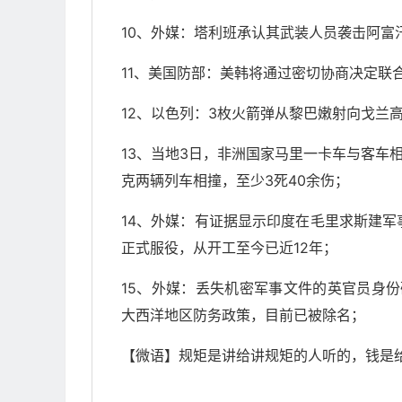
10、外媒：塔利班承认其武装人员袭击阿
11、美国防部：美韩将通过密切协商决定联
12、以色列：3枚火箭弹从黎巴嫩射向戈兰
13、当地3日，非洲国家马里一卡车与客车
克两辆列车相撞，至少3死40余伤；
14、外媒：有证据显示印度在毛里求斯建
正式服役，从开工至今已近12年；
15、外媒：丢失机密军事文件的英官员身
大西洋地区防务政策，目前已被除名；
【微语】规矩是讲给讲规矩的人听的，钱是