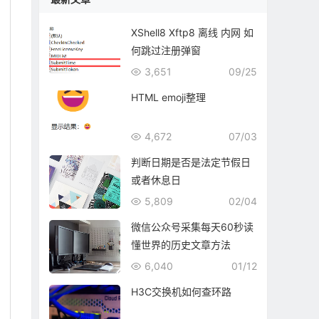
XShell8 Xftp8 离线 内网 如
何跳过注册弹窗
3,651
09/25
HTML emoji整理
4,672
07/03
判断日期是否是法定节假日
或者休息日
5,809
02/04
微信公众号采集每天60秒读
懂世界的历史文章方法
6,040
01/12
H3C交换机如何查环路