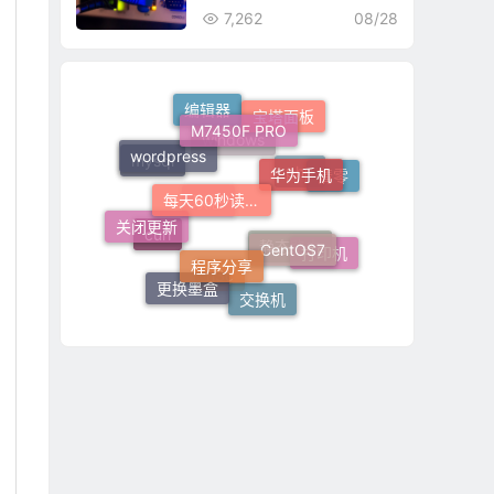
7,262
08/28
M7450F PRO
编辑器
宝塔面板
wordpress
华为手机
每天60秒读懂世界
windows
mysql
清零
php
关闭更新
CentOS7
程序分享
联想
打印机
curl
静态路由
更换墨盒
交换机
h3c