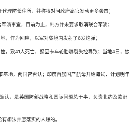
富汗代理防长住所，并称将对阿政府高官发动更多袭击；
合军演事宜，目前为止，韩方并未要求取消联合军演；
高地，作为回应，以军对黎境内发射了6发炮弹；
相撞，致41人死亡，疑因卡车轮胎爆裂失控导致；当地4日，捷
军事基地，两国曾否认；印度首艘国产航母开始海试，计划明年
份确认，是英国防部战略和国际问题总干事，负责北约及欧洲-
给有想法并愿落实的人赚的。