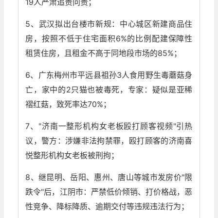
19人严肃追责问责；
5、武汉拟出台楼市新规：中心城区新建商品住
房，按照不低于住宅面积6%的比例配建保障性
租赁住房，且租金不高于同地段市场的85%；
6、广东梅州市平远县祖孙3人食用野生毒蘑菇身
亡，家中的2只猫也被毒死，专家：疑似是亚稀
褶红菇，致死率达70%；
7、"济南一整形机构女老板殴打顾客视频"引热
议，警方：涉嫌非法拘禁罪，殴打顾客的济南喜
悦整形机构女老板被刑拘；
8、继昆明、岳阳、惠州、唐山等城市发房价"限
跌令"后，江阴市：严禁低价倾销、打价格战，恶
性竞争、降标降质、逾期交付等违规违法行为；