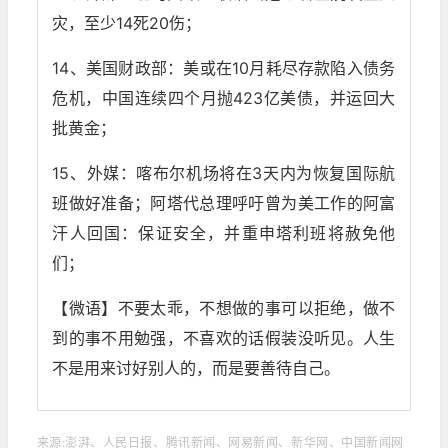
灾，至少14死20伤；
14、美国财政部：美或在10月耗尽存款陷入债务
危机，中国连续四个月抛423亿美债，并运回大
批黄金；
15、外媒：喀布尔机场将在3天内为恢复国际航
班做好准备；阿塔代总理呼吁曾为美工作的阿富
汗人回国：保证安全，并重申塔利班将赦免他
们；
【微语】不要太乖，不想做的事可以拒绝，做不
到的事不用勉强，不喜欢的话假装没听见。人生
不是用来讨好别人的，而是要善待自己。
来源:澎湃、人民日报、腾讯新闻、网易新闻、新华网、中国新闻网