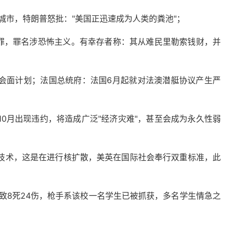
境城市，特朗普怒批："美国正迅速成为人类的粪池"；
有罪，罪名涉恐怖主义。有幸存者称：其从难民里勒索钱财，并
周会面计划；法国总统府：法国6月起就对法澳潜艇协议产生严
10月出现违约，将造成广泛"经济灾难"，甚至会成为永久性弱
艇技术，这是在进行核扩散，美英在国际社会奉行双重标准，此
已致8死24伤，枪手系该校一名学生已被抓获，多名学生情急之