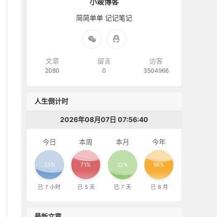
小竣博客
简简单单 记记笔记
文章
留言
访客
2080
0
3504966
人生倒计时
2026年08月07日 07:56:40
今日
本周
本月
今年
33%
71%
22%
66%
已
7
小时
已
5
天
已
7
天
已
8
月
最新文章