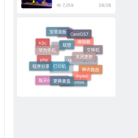
7,259
08/28
宝塔面板
CentOS7
清零
联想
h3c
华为手机
编辑器
交换机
关闭更新
curl
打印机
程序分享
php
M7450F PRO
静态路由
mysql
更换墨盒
windows
每天60秒读懂世界
wordpress