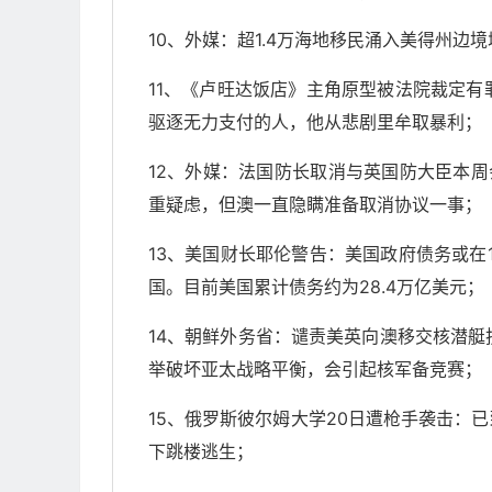
10、外媒：超1.4万海地移民涌入美得州边
11、《卢旺达饭店》主角原型被法院裁定
驱逐无力支付的人，他从悲剧里牟取暴利；
12、外媒：法国防长取消与英国防大臣本
重疑虑，但澳一直隐瞒准备取消协议一事；
13、美国财长耶伦警告：美国政府债务或在
国。目前美国累计债务约为28.4万亿美元；
14、朝鲜外务省：谴责美英向澳移交核潜
举破坏亚太战略平衡，会引起核军备竞赛；
15、俄罗斯彼尔姆大学20日遭枪手袭击：
下跳楼逃生；