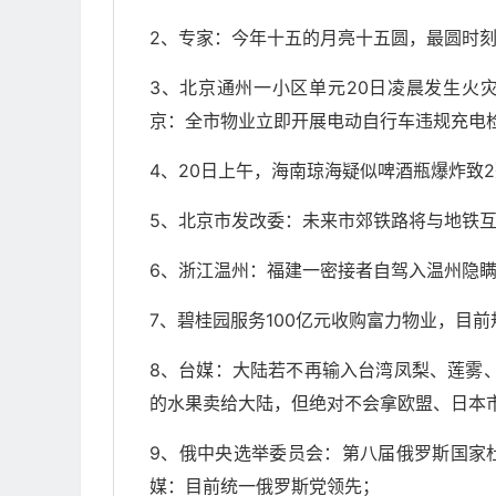
2、专家：今年十五的月亮十五圆，最圆时刻在
3、北京通州一小区单元20日凌晨发生火
京：全市物业立即开展电动自行车违规充电
4、20日上午，海南琼海疑似啤酒瓶爆炸致
5、北京市发改委：未来市郊铁路将与地铁
6、浙江温州：福建一密接者自驾入温州隐瞒
7、碧桂园服务100亿元收购富力物业，目
8、台媒：大陆若不再输入台湾凤梨、莲雾
的水果卖给大陆，但绝对不会拿欧盟、日本
9、俄中央选举委员会：第八届俄罗斯国家
媒：目前统一俄罗斯党领先；