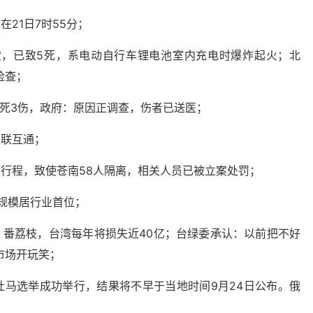
21日7时55分；
灾，已致5死，系电动自行车锂电池室内充电时爆炸起火；北
检查；
2死3伤，政府：原因正调查，伤者已送医；
互联互通；
行程，致使苍南58人隔离，相关人员已被立案处罚；
前规模居行业首位；
、番荔枝，台湾每年将损失近40亿；台绿委承认：以前把不好
市场开玩笑；
杜马选举成功举行，结果将不早于当地时间9月24日公布。俄