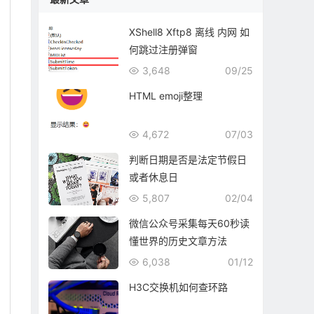
XShell8 Xftp8 离线 内网 如
何跳过注册弹窗
3,648
09/25
HTML emoji整理
4,672
07/03
判断日期是否是法定节假日
或者休息日
5,807
02/04
微信公众号采集每天60秒读
懂世界的历史文章方法
6,038
01/12
H3C交换机如何查环路