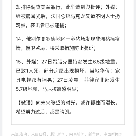
却排除调查美军罪行，此举遭到舆批评；外媒：
继被扇耳光后，法国总统马克龙又遭不明人士扔
鸡蛋，袭击者已被逮捕；
14、俄别尔哥罗德地区一养猪场发现非洲猪瘟疫
情，俄卫监局：将采取措施防止蔓延；
15、外媒：27日希腊克里特岛发生6.5级地震，
已致1人死，部分房屋出现损坏，当地华侨：家
具电视都有摇晃；27日凌晨，菲律宾北部发生
5.7级地震，马尼拉震感明显；
【微语】向未来张望的时光，或许孤独而漫长，
希望努力过后，都是晴朗。
来源:澎湃、人民日报、腾讯新闻、网易新闻、新华网、中国新闻网