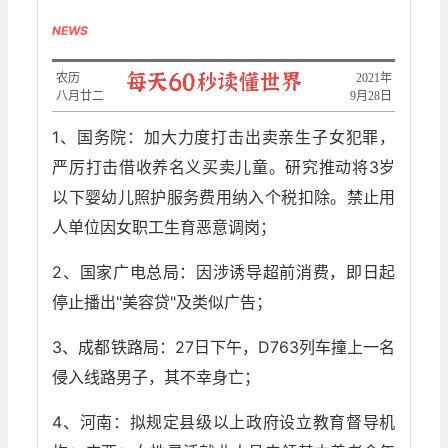
NEWS
农历
2021年
八月廿二
9月28日
1、国务院：加大力度打击出卖亲生子女犯罪，
严厉打击借收养名义买卖儿童。研究推动将3岁
以下婴幼儿照护服务费用纳入个税扣除。禁止用
人单位因女职工生育恶意调岗；
2、国家广电总局：因涉诱导超前消费，即日起
停止播出"美容贷"及类似广告；
3、成都铁路局：27日下午，D763列车撞上一名
侵入线路男子，其不幸身亡；
4、河南：拟规定县级以上政府设立教育督导机