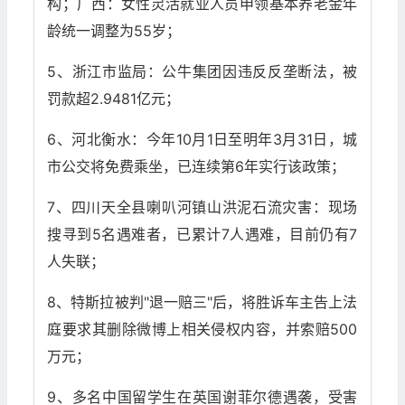
构；广西：女性灵活就业人员申领基本养老金年
龄统一调整为55岁；
5、浙江市监局：公牛集团因违反反垄断法，被
罚款超2.9481亿元；
6、河北衡水：今年10月1日至明年3月31日，城
市公交将免费乘坐，已连续第6年实行该政策；
7、四川天全县喇叭河镇山洪泥石流灾害：现场
搜寻到5名遇难者，已累计7人遇难，目前仍有7
人失联；
8、特斯拉被判"退一赔三"后，将胜诉车主告上法
庭要求其删除微博上相关侵权内容，并索赔500
万元；
9、多名中国留学生在英国谢菲尔德遇袭，受害