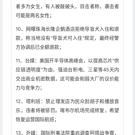
者多为女生，有人被敲破头，目击者称，袭击者
可能是两名女性；
10、网曝珠海长隆企鹅酒店拒绝导盲犬入住和退
款，称当地没有"导盲犬可入住"规定，最终经警
方协调后已全额退款；
11、台媒：美国开半导体高峰会，以提高芯片"供
应链透明度"为由，强迫台积电、三星等45天内
交出商业机密数据，这可能会削弱大厂的议价能
力与竞争力；
12、塔利班：禁止理发店为民众刮胡子和播放音
乐，违者将被惩罚。喀布尔机场完成修复，希望
恢复运营国际航班；
13、外媒：国际刑事法院重启调查阿塔战争罪，