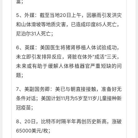
富；
5、外媒：截至当地20日上午，因暴雨引发洪灾
和山体滑坡等地质灾害，已造成印度85人死亡，
尼泊尔31人死亡；
6、英媒：美国医生将猪肾移植人体试验成功，
未立即引发排异反应，肾脏在体外"成活"三天，
未来或有助于缓解人体移植器官严重短缺的问
题；
7、美副国务卿：美已与朝直接接触，准备好无
条件对话；美国计划11月为5岁至11岁儿童接种新
冠疫苗；
8、20日，比特币时隔半年再创历史新高，涨破
65000美元/枚；