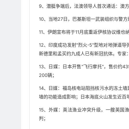
9、潜艇争端后，法澳领导人首次通话：澳
10、当地27日，巴基斯坦一武装组织与警方
11、伊朗宣布将于11月底重返伊核协议维也
12、印度成功发射"烈火-5"型地对地弹道
新德里和孟买约九成人已有新冠抗体。专家
13、日媒：日本开售"飞行摩托"，售价约4
200辆；
14、日媒：福岛核电站阻挡核污水的冻土
墙的功能造成影响；日本海底火山发生近百
15、外媒：英法渔业冲突升级，一艘英国
判；