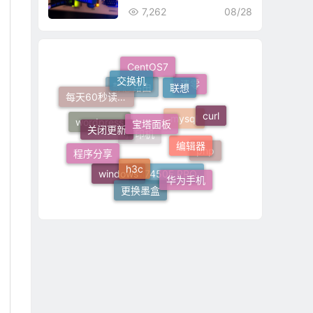
7,262
08/28
交换机
联想
CentOS7
清零
宝塔面板
每天60秒读懂世界
静态路由
关闭更新
curl
编辑器
wordpress
mysql
h3c
程序分享
php
打印机
华为手机
更换墨盒
windows
M7450F PRO