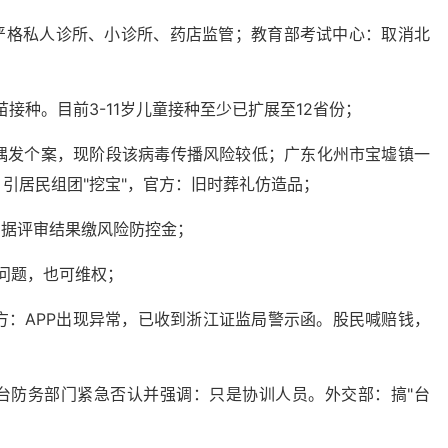
严格私人诊所、小诊所、药店监管；教育部考试中心：取消北
苗接种。目前3-11岁儿童接种至少已扩展至12省份；
：偶发个案，现阶段该病毒传播风险较低；广东化州市宝墟镇一
，引居民组团"挖宝"，官方：旧时葬礼仿造品；
，据评审结果缴风险防控金；
现问题，也可维权；
方：APP出现异常，已收到浙江证监局警示函。股民喊赔钱，
台防务部门紧急否认并强调：只是协训人员。外交部：搞"台