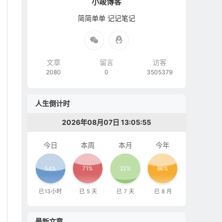
小竣博客
简简单单 记记笔记
文章
留言
访客
2080
0
3505379
人生倒计时
2026年08月07日 13:05:56
今日
本周
本月
今年
54%
71%
22%
66%
已
13
小时
已
5
天
已
7
天
已
8
月
最新文章