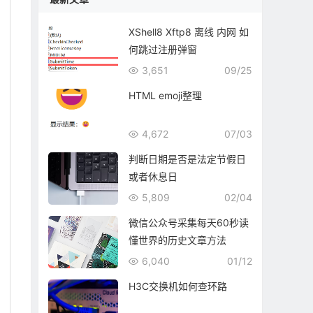
XShell8 Xftp8 离线 内网 如
何跳过注册弹窗
3,651
09/25
HTML emoji整理
4,672
07/03
判断日期是否是法定节假日
或者休息日
5,809
02/04
微信公众号采集每天60秒读
懂世界的历史文章方法
6,040
01/12
H3C交换机如何查环路