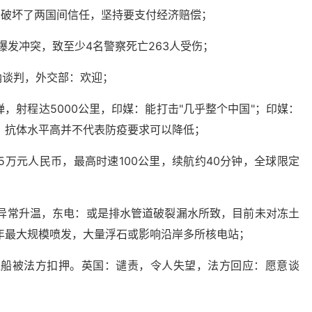
方破坏了两国间信任，坚持要支付经济赔偿；
爆发冲突，致至少4名警察死亡263人受伤；
纳谈判，外交部：欢迎；
导弹，射程达5000公里，印媒：能打击"几乎整个中国"；印媒：
：抗体水平高并不代表防疫要求可以降低；
35万元人民币，最高时速100公里，续航约40分钟，全球限定
墙异常升温，东电：或是排水管道破裂漏水所致，目前未对冻土
年最大规模喷发，大量浮石或影响沿岸多所核电站；
渔船被法方扣押。英国：谴责，令人失望，法方回应：愿意谈