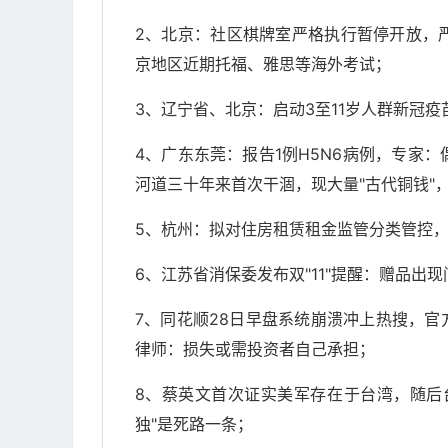
2、北京：社区棋牌室严格执行暂停开放，
京地区近期托福、雅思等海外考试；
3、辽宁省、北京：启动3至11岁人群新冠疫
4、广东东莞：报告1例H5N6病例，专家
河道三十年来首次干涸，现大量"古代铜钱"
5、杭州：拟对住房租赁租金监管分类管控
6、江苏省消保委发布双"11"提醒：赠品出
7、同花顺28日早盘系统崩溃冲上热搜，官
律师：损失或需投资者自己承担；
8、蔡英文首次证实美军存在于台湾，随后
独"是死路一条；