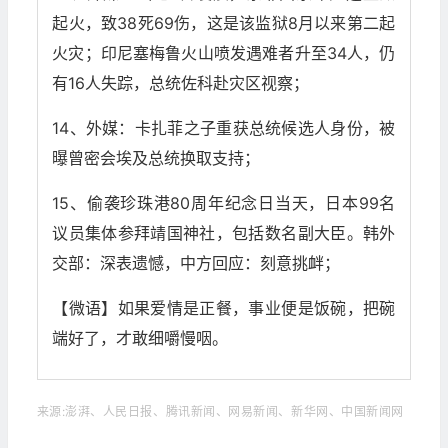
起火，致38死69伤，这是该监狱8月以来第二起
火灾；印尼塞梅鲁火山喷发遇难者升至34人，仍
有16人失踪，总统佐科赴灾区视察；
14、外媒：卡扎菲之子重获总统候选人身份，被
曝曾密会埃及总统换取支持；
15、偷袭珍珠港80周年纪念日当天，日本99名
议员集体参拜靖国神社，包括数名副大臣。韩外
交部：深表遗憾，中方回应：刻意挑衅；
【微语】如果爱情是正餐，事业便是饭碗，把碗
端好了，才敢细嚼慢咽。
来源:澎湃、人民日报、腾讯新闻、网易新闻、新华网、中国新闻网