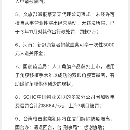
人申请被驳回；
5、文旅部通报蔡某某代理公司违规：未经许可
擅自从事营业性演出经营活动，无违法所得，已
于今年11月对其作出行政处罚，罚款7万；
6、河南：新冠康复者捐献血浆可享一次性3000
元人道关怀金；
7、国家药监局：人工角膜产品获批上市，适用
于角膜移植手术难以成功的双眼角膜盲患者，有
助缓解角膜供体稀少的现状；
8、SOHO中国物业关联的多家分公司因加收电
费遭罚合计约8664万元，上海7项目被罚；
9、台湾枪击案嫌犯即将在厦门解除防疫隔离，
国台办：遣返回台，台"刑事局"：感谢协助；