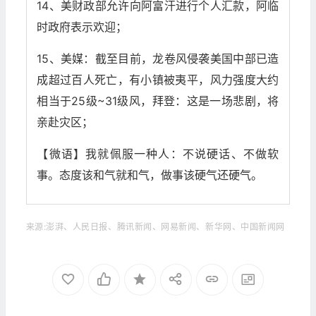
14、美财政部允许向阿富汗进行个人汇款，阿临
时政府表示欢迎；
15、美媒：截至目前，龙卷风侵袭美国中部已造
成超过百人死亡，有小镇被夷平，风力强度大约
相当于25级~31级风，拜登：这是一场悲剧，将
亲赴灾区；
【微语】我就佩服一种人：不说硬话、不做软
事。态度该和气就和气，做事该硬气还硬气。
来源:澎湃、人民日报、腾讯新闻、网易新闻、新华网、中国新闻网