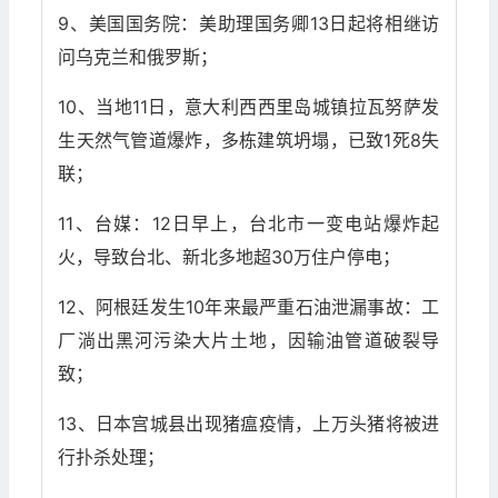
9、美国国务院：美助理国务卿13日起将相继访
问乌克兰和俄罗斯；
10、当地11日，意大利西西里岛城镇拉瓦努萨发
生天然气管道爆炸，多栋建筑坍塌，已致1死8失
联；
11、台媒：12日早上，台北市一变电站爆炸起
火，导致台北、新北多地超30万住户停电；
12、阿根廷发生10年来最严重石油泄漏事故：工
厂淌出黑河污染大片土地，因输油管道破裂导
致；
13、日本宫城县出现猪瘟疫情，上万头猪将被进
行扑杀处理；