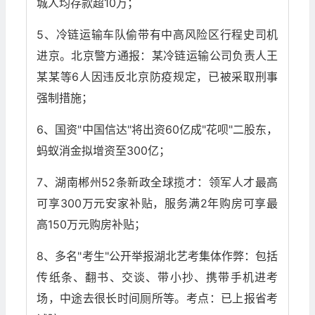
城人均存款超10万；
5、冷链运输车队偷带有中高风险区行程史司机
进京。北京警方通报：某冷链运输公司负责人王
某某等6人因违反北京防疫规定，已被采取刑事
强制措施；
6、国资"中国信达"将出资60亿成"花呗"二股东，
蚂蚁消金拟增资至300亿；
7、湖南郴州52条新政全球揽才：领军人才最高
可享300万元安家补贴，服务满2年购房可享最
高150万元购房补贴；
8、多名"考生"公开举报湖北艺考集体作弊：包括
传纸条、翻书、交谈、带小抄、携带手机进考
场，中途去很长时间厕所等。考点：已上报省考