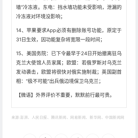
墙"冷冻液。东电：挡水墙功能未受影响，泄漏的
冷冻液对环境没影响；
14、苹果要求App必须有删除账号功能，原定于
31日生效，因功能复杂将宽限一段时间；
15、美国务院：已下令最早于24日开始撤离驻乌
克兰大使馆人员家属；欧盟：若俄罗斯对乌克兰
发动袭击，欧盟将很快对俄实施制裁；英国副首
相："极不可能"出兵俄边境保卫乌克兰；
【微语】外界评价不重要，默默前行最可贵。
来源:澎湃、人民日报、腾讯新闻、网易新闻、新华网、中国新闻网