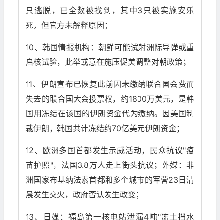
只逃脱，已全数被找到，其中3只被实施安乐
死，但官方未解释原因；
10、韩国情报机构：朝鲜可能试射洲际导弹或重
启核试验，此举或意在施压促美调整对朝政策；
11、伊朗宣布已恢复此前因未缴纳联合国会费而
失去的联合国大会投票权，约1800万美元，是韩
国用冻结在该国的伊朗资金代为缴纳。因美国制
裁伊朗，韩国共计冻结约70亿美元伊朗资金；
12、欧洲多国首都发生示威活动，民众抗议"疫
苗护照"，法国3.8万人走上街头抗议；外媒：非
洲国家布基纳法索首都和多个城市的军营23日清
晨发生交火，政府否认发生政变；
13、日媒：福岛第一核电站泄漏4吨"冻土挡水