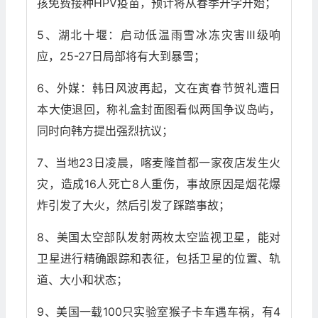
孩免费接种HPV疫苗，预计将从春季开学开始；
5、湖北十堰：启动低温雨雪冰冻灾害Ⅲ级响
应，25-27日局部将有大到暴雪；
6、外媒：韩日风波再起，文在寅春节贺礼遭日
本大使退回，称礼盒封面图看似两国争议岛屿，
同时向韩方提出强烈抗议；
7、当地23日凌晨，喀麦隆首都一家夜店发生火
灾，造成16人死亡8人重伤，事故原因是烟花爆
炸引发了大火，然后引发了踩踏事故；
8、美国太空部队发射两枚太空监视卫星，能对
卫星进行精确跟踪和表征，包括卫星的位置、轨
道、大小和状态；
9、美国一载100只实验室猴子卡车遇车祸，有4