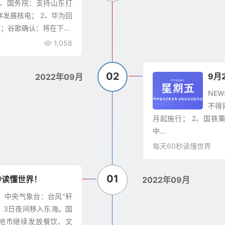
八 1、国务院：支持山东打
发展核电； 2、华为回
；谷歌确认：将在下...
1,058
02
9月
2022年09月
NE
不得
月起施行； 2、国铁
中...
每天60秒读懂世界
01
秒读懂世界！
2022年09月
 1、中央气象台：台风"轩
，3日夜间移入东海。国
各地市继续发放餐饮、文