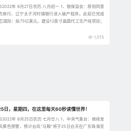
WS2022年 8月27日农历 八月初一 1、银保监会：原则同意
农商行、辽宁太子河村镇银行进入破产程序。此前已完成
中芯国际：拟75亿美元，建设12英寸晶圆代工生产线项目；
1,015
25日，星期四，在这里每天60秒读懂世界！
WS2022年 8月25日农历 七月廿八 1、中央气象台：继续发
风黄色预警，预计台风"马鞍"将于25日白天在广东珠海至