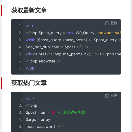
获取最新文章​
复制
<ul>
<?
php $post_query 
=
new
 WP_Query
(
'showposts=10'
);
while
(
$post_query
->
have_posts
())
:
 $post_query
->
the_p
$do_not_duplicate 
=
 $post
->
ID
;
?>
<li>
<a href='
<?
php the_permalink
();
?>
'>
<?
php the_title
(
<?
php endwhile
;?>
</ul>
获取热门文章​
复制
<ul>
<?
php 
$post_num 
=
10
;
// 设置调用条数 
$args 
=
 array
(
‘
post_password
’
=>
”,