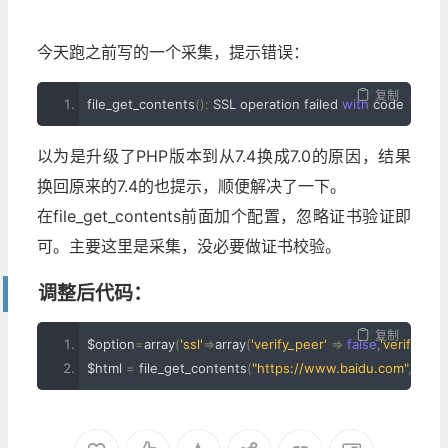
今天跑之前写的一个采集，提示错误：
复制
file_get_contents
():
 SSL operation failed 
with
 code 
1.
Ope
以为是升级了PHP版本到从7.4换成7.0的原因，结果
换回原来的7.4的也提示，顺便解决了一下。
在file_get_contents前面加个配置，忽略证书验证即
可。主要这里是采集，没必要做证书校验。
调整后代码：
复制
$option
=
array
(
'ssl'
=>
array
(
'verify_peer'
=>
false
,
'verify_pe
$html 
=
 file_get_contents
(
"https://www.baidu.com"
,
false
,