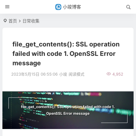
小竣博客
首页
日常收集
file_get_contents(): SSL operation
failed with code 1. OpenSSL Error
message
2023年5月15日 06:55:06
小竣
阅读模式
4,952
file_get_contents(): SSL operation failed with code 1.
OpenSSL Error message