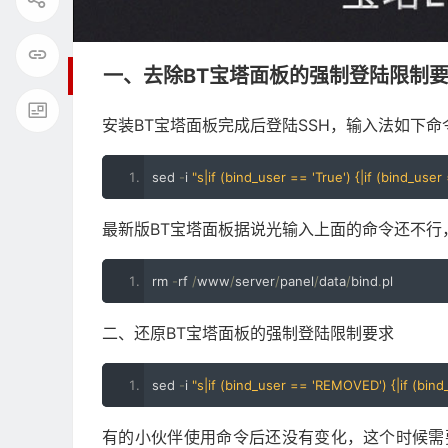
一、去除BT宝塔面板的强制登陆限制
安装BT宝塔面板完成后登陆SSH，输入法如下命
sed 
-
i 
"s|if (bind_user == 'True') {|if (bind_use
最新版BT宝塔面板据说光输入上面的命令还不行
rm 
-
rf 
/
www
/
server
/
panel
/
data
/
bind
.
pl
二、还原BT宝塔面板的强制登陆限制要求
sed 
-
i 
"s|if (bind_user == 'REMOVED') {|if (bind_
有的小伙伴使用命令后还没有变化，这个时候需要