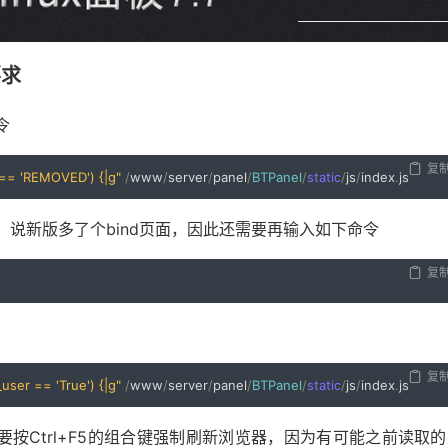
要求
令
复
r == 'REMOVED') {|g"
/
www
/
server
/
panel
/
BTPanel
/
static
/
js
/
index
.
js
，说新版多了个bind页面，因此还需要再输入如下命令
复
复
user == 'True') {|g"
/
www
/
server
/
panel
/
BTPanel
/
static
/
js
/
index
.
js
按Ctrl+F5的组合键强制刷新浏览器，因为有可能之前读取的