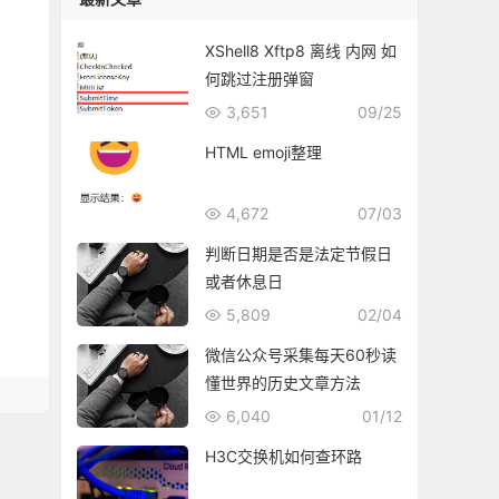
XShell8 Xftp8 离线 内网 如
何跳过注册弹窗
3,651
09/25
HTML emoji整理
4,672
07/03
判断日期是否是法定节假日
或者休息日
5,809
02/04
微信公众号采集每天60秒读
懂世界的历史文章方法
6,040
01/12
H3C交换机如何查环路