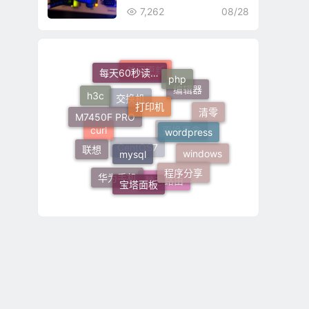
7,262
08/28
每天60秒读懂世界
php
关闭更新
打印机
h3c
编辑器
M7450F PRO
清零
交换机
wordpress
mysql
curl
更换墨盒
联想
windows
CentOS7
程序分享
宝塔面板
华为手机
静态路由