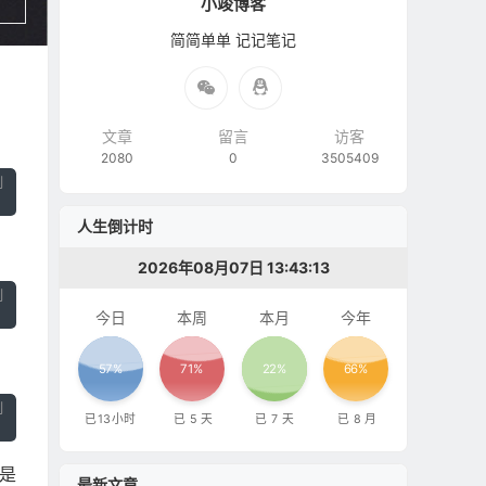
小竣博客
简简单单 记记笔记
文章
留言
访客
2080
0
3505409
制
人生倒计时
2026年08月07日 13:43:14
制
今日
本周
本月
今年
57%
71%
22%
66%
制
已
13
小时
已
5
天
已
7
天
已
8
月
是
最新文章