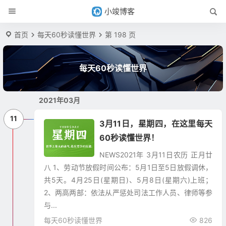
小竣博客
首页
每天60秒读懂世界
第 198 页
每天60秒读懂世界
2021年03月
11
3月11日，星期四，在这里每天
60秒读懂世界！
NEWS2021年 3月11日农历 正月廿
八 1、劳动节放假时间公布：5月1日至5日放假调休，
共5天。4月25日(星期日)、5月8日(星期六)上班；
2、两高两部：依法从严惩处司法工作人员、律师等参
与...
每天60秒读懂世界
826