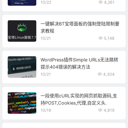
10/22
4,261
一键解决BT宝塔面板的强制登陆限制要
求教程
10/21
5,148
WordPress插件Simple URLs无法跳转
提示404错误的解决方法
10/21
4,304
一段使用cURL实现的网页抓取源码,支
持POST,Cookies,代理,自定义头.
10/19
4,819