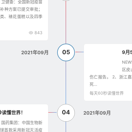
 1、卫健委：全国新冠疫苗
强补种方案已提交审批；
食类、裱花蛋糕以及四季
843
05
9月
2021年09月
NE
区皮
伤亡报告。 2、浙江
死...
每天60秒读懂世界
04
秒读懂世界！
2021年09月
 1、国药集团：中国生物新
球首款采用新冠灭活疫