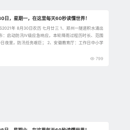
30日，星期一，在这里每天60秒读懂世界！
WS2021年 8月30日农历 七月廿三 1、郑州一隧道积水涌出
布：启动防汛Ⅳ级应急响应，本轮降雨过程历时长、范围
0日夜里，防汛任务艰巨； 2、安徽教育厅：工作日中小学
799