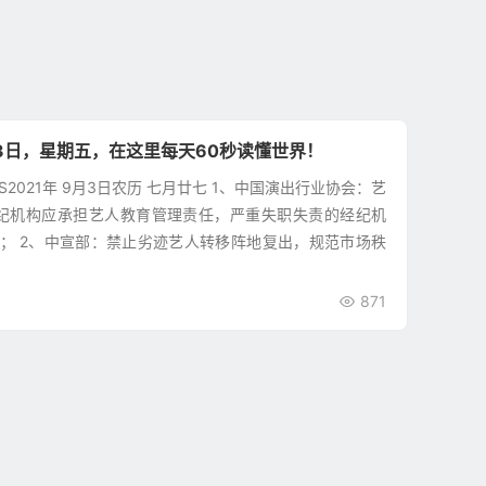
3日，星期五，在这里每天60秒读懂世界！
WS2021年 9月3日农历 七月廿七 1、中国演出行业协会：艺
纪机构应承担艺人教育管理责任，严重失职失责的经纪机
； 2、中宣部：禁止劣迹艺人转移阵地复出，规范市场秩
871