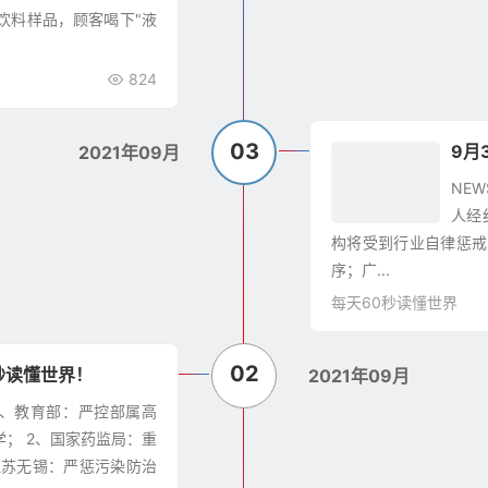
饮料样品，顾客喝下"液
824
03
9月
2021年09月
NE
人经
构将受到行业自律惩戒
序；广...
每天60秒读懂世界
02
秒读懂世界！
2021年09月
六 1、教育部：严控部属高
； 2、国家药监局：重
江苏无锡：严惩污染防治