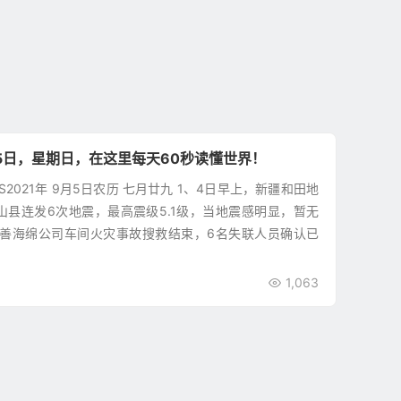
5日，星期日，在这里每天60秒读懂世界！
WS2021年 9月5日农历 七月廿九 1、4日早上，新疆和田地
山县连发6次地震，最高震级5.1级，当地震感明显，暂无
嘉善海绵公司车间火灾事故搜救结束，6名失联人员确认已
1,063